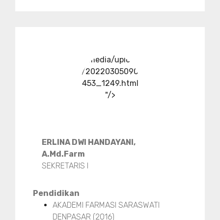
../media/upload
/20220305090
453_1249.html
"/>
ERLINA DWI HANDAYANI,
A.Md.Farm
SEKRETARIS I
Pendidikan
AKADEMI FARMASI SARASWATI
DENPASAR (2016)